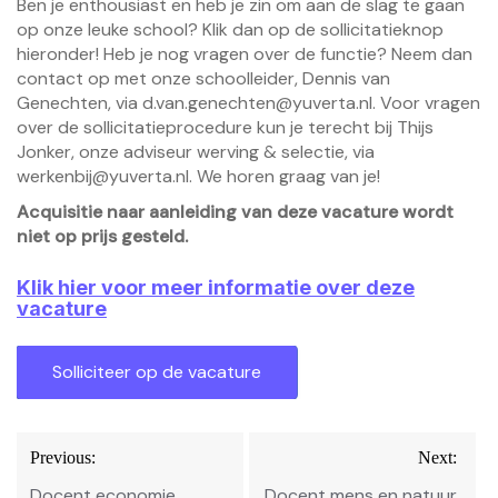
Ben je enthousiast en heb je zin om aan de slag te gaan
op onze leuke school? Klik dan op de sollicitatieknop
hieronder! Heb je nog vragen over de functie? Neem dan
contact op met onze schoolleider, Dennis van
Genechten, via d.van.genechten@yuverta.nl. Voor vragen
over de sollicitatieprocedure kun je terecht bij Thijs
Jonker, onze adviseur werving & selectie, via
werkenbij@yuverta.nl. We horen graag van je!
Acquisitie naar aanleiding van deze vacature wordt
niet op prijs gesteld.
Klik hier voor meer informatie over deze
vacature
Bericht
Previous:
Next:
navigatie
Docent economie
Docent mens en natuur