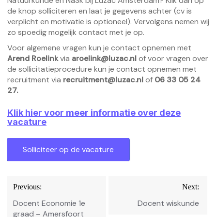
Natuurkunde en NaSk bij Luzac Amsterdam? Klik dan op
de knop solliciteren en laat je gegevens achter (cv is
verplicht en motivatie is optioneel). Vervolgens nemen wij
zo spoedig mogelijk contact met je op.
Voor algemene vragen kun je contact opnemen met
Arend Roelink
via
aroelink@luzac.nl
of voor vragen over
de sollicitatieprocedure kun je contact opnemen met
recruitment via
recruitment@luzac.nl
of
06 33 05 24
27.
Klik hier voor meer informatie over deze
vacature
Bericht
Previous:
Next:
navigatie
Docent Economie 1e
Docent wiskunde
graad – Amersfoort