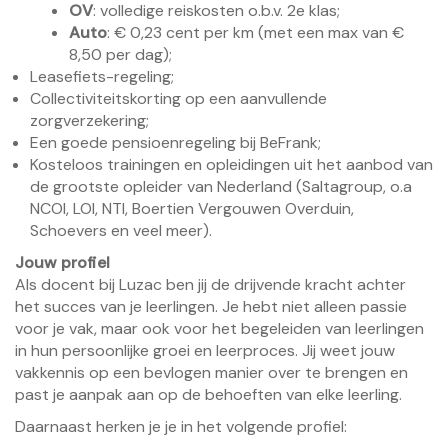
OV
: volledige reiskosten o.b.v. 2e klas;
Auto
: € 0,23 cent per km (met een max van €
8,50 per dag);
Leasefiets-regeling;
Collectiviteitskorting op een aanvullende
zorgverzekering;
Een goede pensioenregeling bij BeFrank;
Kosteloos trainingen en opleidingen uit het aanbod van
de grootste opleider van Nederland (Saltagroup, o.a
NCOI, LOI, NTI, Boertien Vergouwen Overduin,
Schoevers en veel meer).
Jouw profiel
Als docent bij Luzac ben jij de drijvende kracht achter
het succes van je leerlingen. Je hebt niet alleen passie
voor je vak, maar ook voor het begeleiden van leerlingen
in hun persoonlijke groei en leerproces. Jij weet jouw
vakkennis op een bevlogen manier over te brengen en
past je aanpak aan op de behoeften van elke leerling.
Daarnaast herken je je in het volgende profiel: