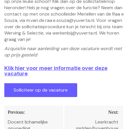
op onze leuke school? Klik dan op de sollicitatieknop
hieronder! Heb je nog vragen over de functie? Neem dan
contact op met onze schoolleider Meriellen van de Raa e
Souza, via m.van.de.raa.e.souza@yuverta.nl. Voor vragen
over de sollicitatieprocedure kun je terecht bij ons team
Werving & Selectie, via
werkenbij@yuverta.nl
. We horen
graag van je!
Acquisitie naar aanleiding van deze vacature wordt niet
op prijs gesteld
Klik hier voor meer informatie over deze
vacature
Bericht
Previous:
Next:
navigatie
Docent lichamelijke
Leerkracht
opvoeding
midden/bovenbouw