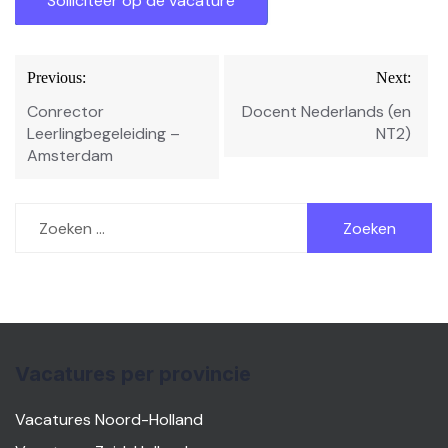
Bericht
Previous:
Next:
navigatie
Conrector
Docent Nederlands (en
Leerlingbegeleiding –
NT2)
Amsterdam
Zoeken
naar:
Vacatures per provincie
Vacatures Noord-Holland