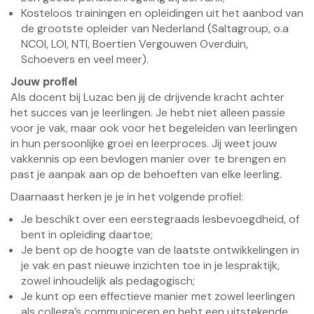
Kosteloos trainingen en opleidingen uit het aanbod van
de grootste opleider van Nederland (Saltagroup, o.a
NCOI, LOI, NTI, Boertien Vergouwen Overduin,
Schoevers en veel meer).
Jouw profiel
Als docent bij Luzac ben jij de drijvende kracht achter
het succes van je leerlingen. Je hebt niet alleen passie
voor je vak, maar ook voor het begeleiden van leerlingen
in hun persoonlijke groei en leerproces. Jij weet jouw
vakkennis op een bevlogen manier over te brengen en
past je aanpak aan op de behoeften van elke leerling.
Daarnaast herken je je in het volgende profiel:
Je beschikt over een eerstegraads lesbevoegdheid, of
bent in opleiding daartoe;
Je bent op de hoogte van de laatste ontwikkelingen in
je vak en past nieuwe inzichten toe in je lespraktijk,
zowel inhoudelijk als pedagogisch;
Je kunt op een effectieve manier met zowel leerlingen
als collega’s communiceren en hebt een uitstekende