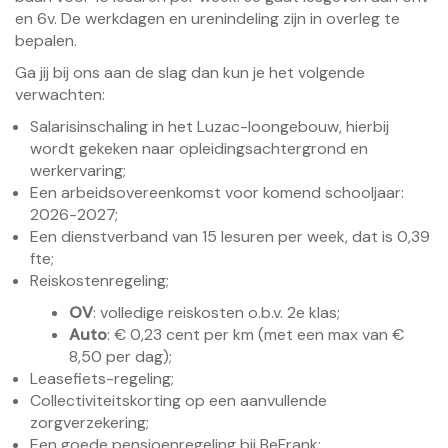
en 6v. De werkdagen en urenindeling zijn in overleg te
bepalen.
Ga jij bij ons aan de slag dan kun je het volgende
verwachten:
Salarisinschaling in het Luzac-loongebouw, hierbij
wordt gekeken naar opleidingsachtergrond en
werkervaring;
Een arbeidsovereenkomst voor komend schooljaar:
2026-2027;
Een dienstverband van 15 lesuren per week, dat is 0,39
fte;
Reiskostenregeling;
OV
: volledige reiskosten o.b.v. 2e klas;
Auto
: € 0,23 cent per km (met een max van €
8,50 per dag);
Leasefiets-regeling;
Collectiviteitskorting op een aanvullende
zorgverzekering;
Een goede pensioenregeling bij BeFrank;