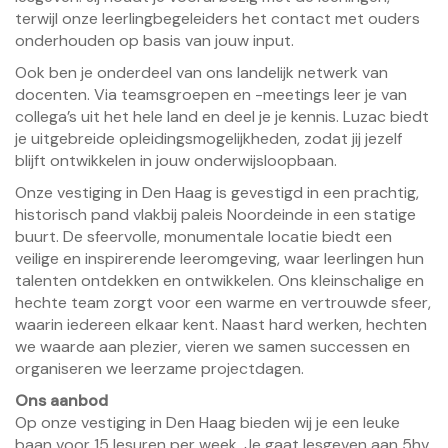
terwijl onze leerlingbegeleiders het contact met ouders
onderhouden op basis van jouw input.
Ook ben je onderdeel van ons landelijk netwerk van
docenten. Via teamsgroepen en -meetings leer je van
collega’s uit het hele land en deel je je kennis. Luzac biedt
je uitgebreide opleidingsmogelijkheden, zodat jij jezelf
blijft ontwikkelen in jouw onderwijsloopbaan.
Onze vestiging in Den Haag is gevestigd in een prachtig,
historisch pand vlakbij paleis Noordeinde in een statige
buurt. De sfeervolle, monumentale locatie biedt een
veilige en inspirerende leeromgeving, waar leerlingen hun
talenten ontdekken en ontwikkelen. Ons kleinschalige en
hechte team zorgt voor een warme en vertrouwde sfeer,
waarin iedereen elkaar kent. Naast hard werken, hechten
we waarde aan plezier, vieren we samen successen en
organiseren we leerzame projectdagen.
Ons aanbod
Op onze vestiging in Den Haag bieden wij je een leuke
baan voor 15 lesuren per week. Je gaat lesgeven aan 5hv