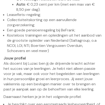
Auto
: € 0,23 cent per km (met een max van €
8,50 per dag);
Leasefiets-regeling;
Collectiviteitskorting op een aanvullende
zorgverzekering;
Een goede pensioenregeling bij BeFrank;
Kosteloos trainingen en opleidingen uit het aanbod van
de grootste opleider van Nederland (Saltagroup, o.a
NCOI, LOI, NTI, Boertien Vergouwen Overduin,
Schoevers en veel meer)
Jouw profiel
Als docent bij Luzac ben jij de drijvende kracht achter
het succes van je leerlingen. Je hebt niet alleen passie
voor je vak, maar ook voor het begeleiden van leerlingen
in hun persoonlijke groei en leerproces. Jij weet jouw
vakkennis op een bevlogen manier over te brengen en
past je aanpak aan op de behoeften van elke leerling.
Daarnaast herken je je in het volgende profiel:
Je beschikt over een eerstegraads lesbevoegdheid, of