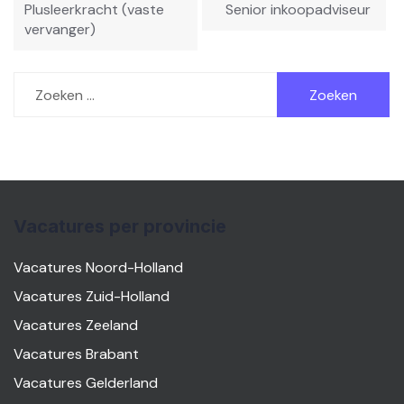
navigatie
Plusleerkracht (vaste
Senior inkoopadviseur
vervanger)
Zoeken
naar:
Vacatures per provincie
Vacatures Noord-Holland
Vacatures Zuid-Holland
Vacatures Zeeland
Vacatures Brabant
Vacatures Gelderland