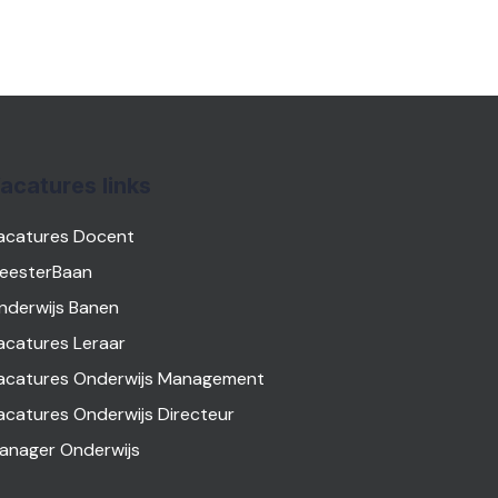
acatures links
acatures Docent
eesterBaan
nderwijs Banen
acatures Leraar
acatures Onderwijs Management
acatures Onderwijs Directeur
anager Onderwijs