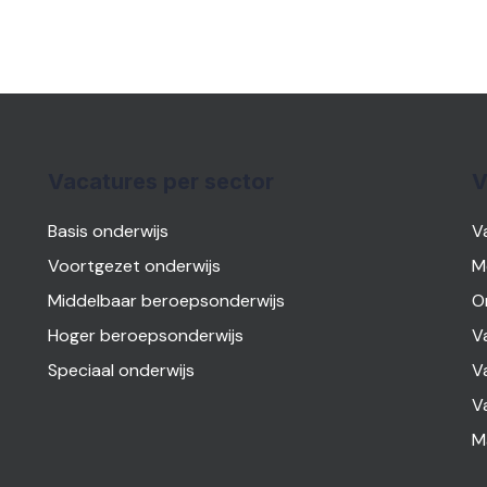
Vacatures per sector
V
Basis onderwijs
V
Voortgezet onderwijs
M
Middelbaar beroepsonderwijs
O
Hoger beroepsonderwijs
V
Speciaal onderwijs
V
V
M