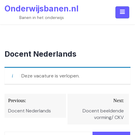
Skip
Onderwijsbanen.nl
to
content
Banen in het onderwijs
Docent Nederlands
Deze vacature is verlopen.
Bericht
Previous:
Next:
navigatie
Docent Nederlands
Docent beeldende
vorming/ CKV
Zoeken