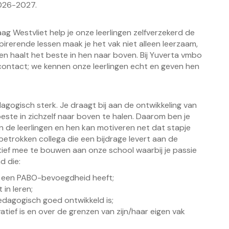
2026-2027.
g Westvliet help je onze leerlingen zelfverzekerd de
pirerende lessen maak je het vak niet alleen leerzaam,
 en haalt het beste in hen naar boven. Bij Yuverta vmbo
 contact; we kennen onze leerlingen echt en geven hen
dagogisch sterk. Je draagt bij aan de ontwikkeling van
este in zichzelf naar boven te halen. Daarom ben je
 de leerlingen en hen kan motiveren net dat stapje
betrokken collega die een bijdrage levert aan de
tief mee te bouwen aan onze school waarbij je passie
d die:
f een PABO-bevoegdheid heeft;
 in leren;
pedagogisch goed ontwikkeld is;
vatief is en over de grenzen van zijn/haar eigen vak