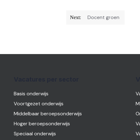
Docent groen
Next:
Vacatures per sector
V
Basis onderwijs
V
Voortgezet onderwijs
M
Middelbaar beroepsonderwijs
O
Hoger beroepsonderwijs
V
Speciaal onderwijs
V