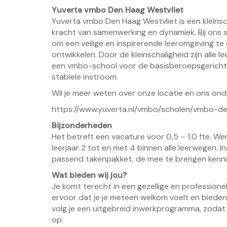
Yuverta vmbo Den Haag Westvliet
Yuverta vmbo Den Haag Westvliet is een kleinsc
kracht van samenwerking en dynamiek. Bij ons st
om een veilige en inspirerende leeromgeving te 
ontwikkelen. Door de kleinschaligheid zijn alle 
een vmbo-school voor de basisberoepsgerichte-
stabiele instroom.
Wil je meer weten over onze locatie en ons onder
https://www.yuverta.nl/vmbo/scholen/vmbo-de
Bijzonderheden
Het betreft een vacature voor 0,5 – 1,0 fte. We
leerjaar 2 tot en met 4 binnen alle leerwegen. I
passend takenpakket, de mee te brengen kennis
Wat bieden wij jou?
Je komt terecht in een gezellige en profession
ervoor dat je je meteen welkom voelt en bieden j
volg je een uitgebreid inwerkprogramma, zodat j
op: