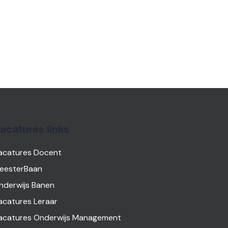
acatures links
acatures Docent
eesterBaan
nderwijs Banen
acatures Leraar
acatures Onderwijs Management