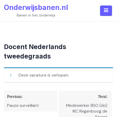
Skip
Onderwijsbanen.nl
to
content
Banen in het onderwijs
Docent Nederlands
tweedegraads
Deze vacature is verlopen.
Bericht
Previous:
Next:
navigatie
Pauze surveillant
Medewerker BSO (do)
IKC Regenboog de
Staart