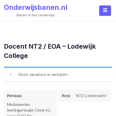
Skip
Onderwijsbanen.nl
to
content
Banen in het onderwijs
Docent NT2 / EOA – Lodewijk
College
Deze vacature is verlopen.
Bericht
NT2-Leerkracht
Previous:
Next:
navigatie
Medewerker
leerlingenbalie (time in)
voor 0,50 fte