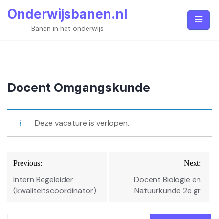
Skip
Onderwijsbanen.nl
to
content
Banen in het onderwijs
Docent Omgangskunde
Deze vacature is verlopen.
Bericht
Previous:
Next:
navigatie
Intern Begeleider
Docent Biologie en
(kwaliteitscoordinator)
Natuurkunde 2e gr
Zoeken