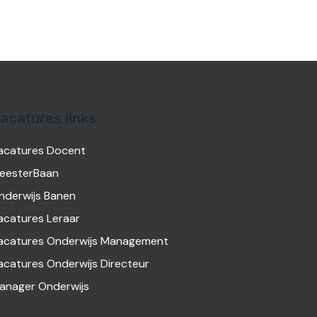
acatures links
acatures Docent
eesterBaan
nderwijs Banen
acatures Leraar
acatures Onderwijs Management
acatures Onderwijs Directeur
anager Onderwijs