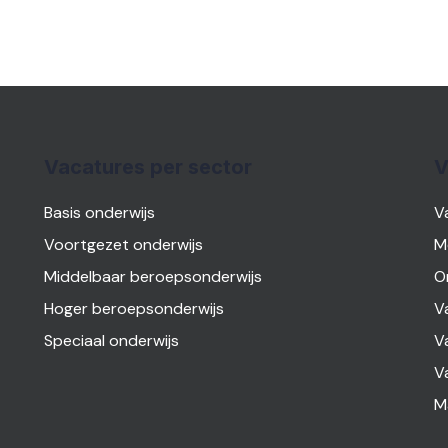
Vacatures per sector
V
Basis onderwijs
V
Voortgezet onderwijs
M
Middelbaar beroepsonderwijs
O
Hoger beroepsonderwijs
V
Speciaal onderwijs
V
V
M