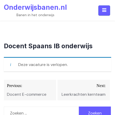
Skip
Onderwijsbanen.nl
to
content
Banen in het onderwijs
Docent Spaans IB onderwijs
Deze vacature is verlopen.
Bericht
Previous:
Next:
navigatie
Docent E-commerce
Leerkrachten kernteam
Zoeken
naar: