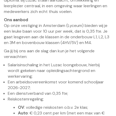
diploma. Bij Luzac staan aandacht, ontwikkeling en
leerplezier centraal, in een omgeving waar leerlingen en
medewerkers zich echt thuis voelen.
Ons aanbod
Op onze vestiging in Amsterdam (Lyceum) bieden wij je
een leuke baan voor 10 uur per week, dat is 0,35 fte. Je
gaat lesgeven aan de klassen in de onderbouw L1, L2, L3
en 3M en bovenbouw klassen (4HV/5V) en M4.
Ga jij bij ons aan de slag dan kun je het volgende
verwachten:
Salarisinschaling in het Luzac loongebouw, hierbij
wordt gekeken naar opleidingsachtergrond en
werkervaring;
Een arbeidsovereenkomst voor komend schooljaar
2026-2027;
Een dienstverband van 0,35 fte;
Reiskostenregeling;
OV
: volledige reiskosten o.b.v. 2e klas;
Auto
: € 0,23 cent per km (met een max van €