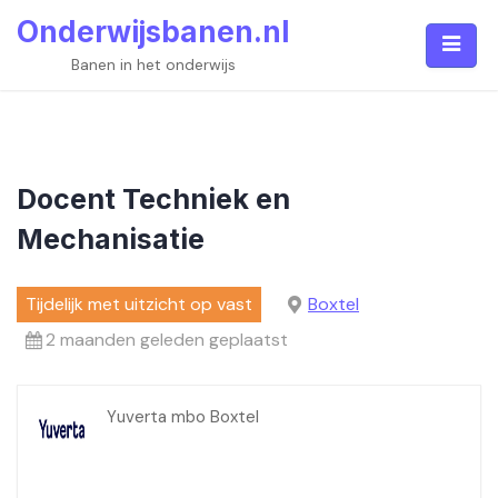
Skip
Onderwijsbanen.nl
to
content
Banen in het onderwijs
Docent Techniek en
Mechanisatie
Tijdelijk met uitzicht op vast
Boxtel
2 maanden geleden geplaatst
Yuverta mbo Boxtel