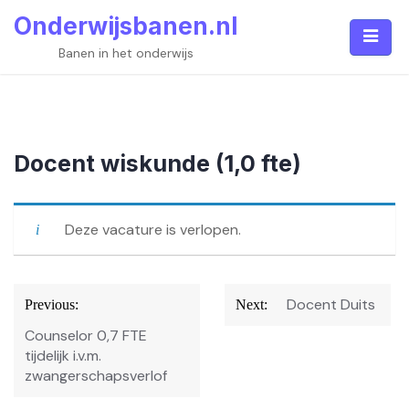
Skip
Onderwijsbanen.nl
to
content
Banen in het onderwijs
Docent wiskunde (1,0 fte)
Deze vacature is verlopen.
Bericht
Docent Duits
Previous:
Next:
navigatie
Counselor 0,7 FTE
tijdelijk i.v.m.
zwangerschapsverlof