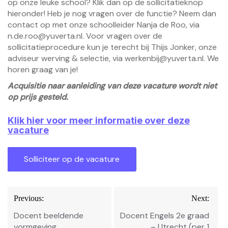
op onze leuke school? Klik dan op de sollicitatieknop
hieronder! Heb je nog vragen over de functie? Neem dan
contact op met onze schoolleider Nanja de Roo, via
n.de.roo@yuverta.nl. Voor vragen over de
sollicitatieprocedure kun je terecht bij Thijs Jonker, onze
adviseur werving & selectie, via werkenbij@yuverta.nl. We
horen graag van je!
Acquisitie naar aanleiding van deze vacature wordt niet
op prijs gesteld.
Klik hier voor meer informatie over deze
vacature
Bericht
Previous:
Next:
navigatie
Docent beeldende
Docent Engels 2e graad
vormgeving
– Utrecht (per 1