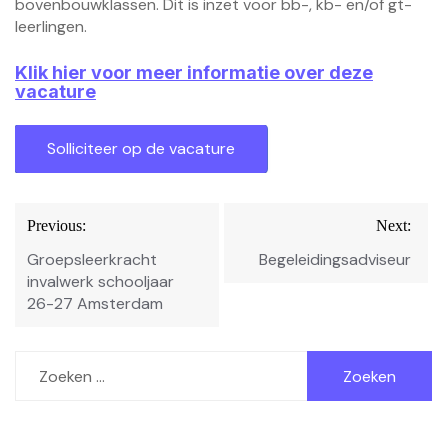
bovenbouwklassen. Dit is inzet voor bb-, kb- en/of gt-
leerlingen.
Klik hier voor meer informatie over deze
vacature
Bericht
Previous:
Next:
navigatie
Groepsleerkracht
Begeleidingsadviseur
invalwerk schooljaar
26-27 Amsterdam
Zoeken
naar: