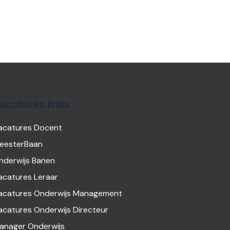
acatures links
acatures Docent
eesterBaan
nderwijs Banen
acatures Leraar
acatures Onderwijs Management
acatures Onderwijs Directeur
anager Onderwijs