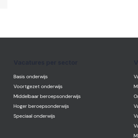
Vacatures per sector
V
Basis onderwijs
V
Voortgezet onderwijs
M
Middelbaar beroepsonderwijs
O
Hoger beroepsonderwijs
V
Speciaal onderwijs
V
V
M