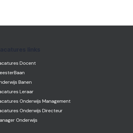
acatures links
acatures Docent
eesterBaan
nderwijs Banen
acatures Leraar
acatures Onderwijs Management
acatures Onderwijs Directeur
anager Onderwijs