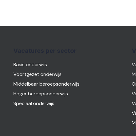
Vacatures per sector
V
Basis onderwijs
V
Voortgezet onderwijs
M
Middelbaar beroepsonderwijs
O
Hoger beroepsonderwijs
V
Speciaal onderwijs
V
V
M