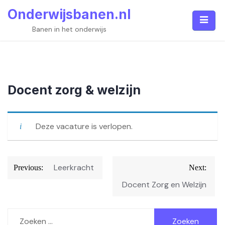
Skip
Onderwijsbanen.nl
to
content
Banen in het onderwijs
Docent zorg & welzijn
Deze vacature is verlopen.
Bericht
Leerkracht
Previous:
Next:
navigatie
Docent Zorg en Welzijn
Zoeken
naar: