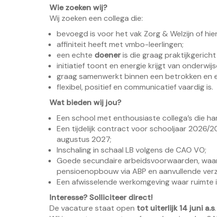
Wie zoeken wij?
Wij zoeken een collega die:
bevoegd is voor het vak Zorg & Welzijn of hierv
affiniteit heeft met vmbo-leerlingen;
een echte
doener
is die graag praktijkgericht
initiatief toont en energie krijgt van onderwij
graag samenwerkt binnen een betrokken en 
flexibel, positief en communicatief vaardig is.
Wat bieden wij jou?
Een school met enthousiaste collega’s die ha
Een tijdelijk contract voor schooljaar 2026/2
augustus 2027;
Inschaling in schaal LB volgens de CAO VO;
Goede secundaire arbeidsvoorwaarden, waaro
pensioenopbouw via ABP en aanvullende verz
Een afwisselende werkomgeving waar ruimte is
Interesse? Solliciteer direct!
De vacature staat open
tot uiterlijk 14 juni a.s