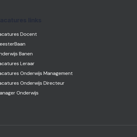
acatures links
acatures Docent
eesterBaan
nderwijs Banen
acatures Leraar
acatures Onderwijs Management
acatures Onderwijs Directeur
anager Onderwijs