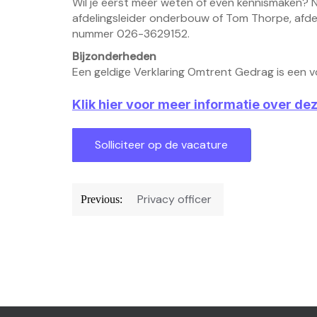
Wil je eerst meer weten of even kennismaken?
afdelingsleider onderbouw of Tom Thorpe, afdeli
nummer 026-3629152.
Bijzonderheden
Een geldige Verklaring Omtrent Gedrag is ee
Klik hier voor meer informatie over de
Bericht
Privacy officer
Previous:
navigatie