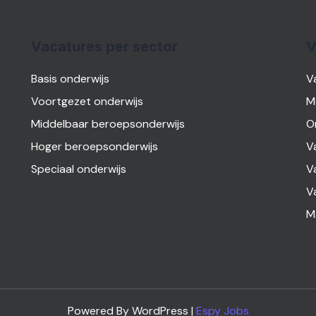
Vacatures per sector
V
Basis onderwijs
V
Voortgezet onderwijs
M
Middelbaar beroepsonderwijs
O
Hoger beroepsonderwijs
V
Speciaal onderwijs
V
V
M
Powered By WordPress |
Espy Jobs