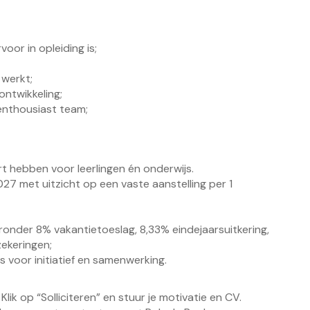
oor in opleiding is;
 werkt;
sontwikkeling;
enthousiast team;
rt hebben voor leerlingen én onderwijs.
027 met uitzicht op een vaste aanstelling per 1
nder 8% vakantietoeslag, 8,33% eindejaarsuitkering,
ekeringen;
 voor initiatief en samenwerking.
. Klik op “Solliciteren” en stuur je motivatie en CV.