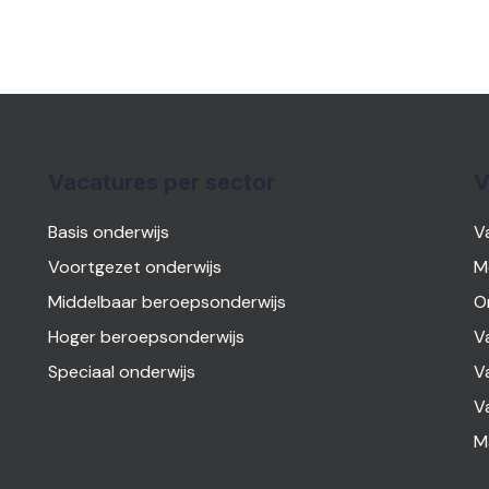
Vacatures per sector
V
Basis onderwijs
V
Voortgezet onderwijs
M
Middelbaar beroepsonderwijs
O
Hoger beroepsonderwijs
V
Speciaal onderwijs
V
V
M