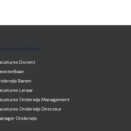
acatures links
acatures Docent
eesterBaan
nderwijs Banen
acatures Leraar
acatures Onderwijs Management
acatures Onderwijs Directeur
anager Onderwijs