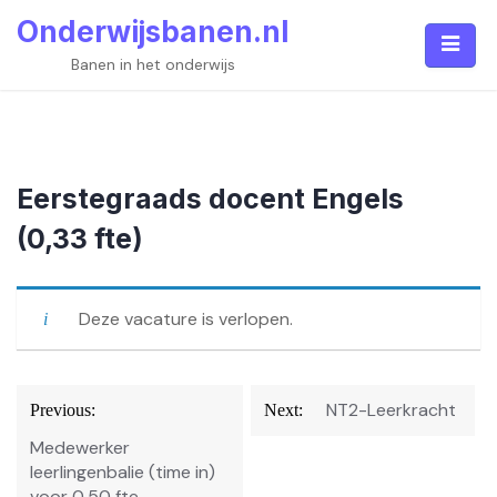
Skip
Onderwijsbanen.nl
to
content
Banen in het onderwijs
Eerstegraads docent Engels
(0,33 fte)
Deze vacature is verlopen.
Bericht
NT2-Leerkracht
Previous:
Next:
navigatie
Medewerker
leerlingenbalie (time in)
voor 0,50 fte