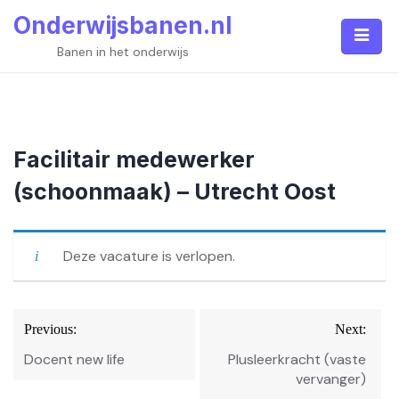
Skip
Onderwijsbanen.nl
to
content
Banen in het onderwijs
Facilitair medewerker
(schoonmaak) – Utrecht Oost
Deze vacature is verlopen.
Bericht
Previous:
Next:
navigatie
Docent new life
Plusleerkracht (vaste
vervanger)