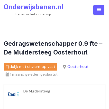
Skip
Onderwijsbanen.nl
to
content
Banen in het onderwijs
Gedragswetenschapper 0.9 fte –
De Muldersteeg Oosterhout
Tijdelijk met uitzicht op vast
Oosterhout
1 maand geleden geplaatst
De Muldersteeg