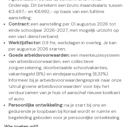
Onderwijs. Dit betekent een bruto maandsalaris tussen
€3.497,- en €6.992,- op basis van een fulltime
aanstelling;
Contract:
een aanstelling per 01 augustus 2026 tot
einde schooljaar 2026-2027, met mogelijk uitzicht op
een vast dienstverband;
Werktijdfactor:
0.9 fte, werkdagen in overleg. Je kan
per augustus 2026 starten;
Goede arbeidsvoorwaarden:
een meerkeuzesysteem
van arbeidsvoorwaarden, een collectieve
zorgverzekering, doorbetaalde schoolvakanties,
vakantiegeld (8%) en eindejaarsuitkering (8,33%).
Informeer bij je arbeidsvoorwaardengesprek naar onze
‘uitruil groene arbeidsvoorwaarden’ voor bijv. het
verduurzamen van je huis of aanschaf nieuwe koelkast
of auto.
Persoonlijke ontwikkeling:
na je start bij ons en
gedurende je loopbaan bij Koraal wordt er ruimte en
begeleiding geboden voor je persoonlijke ontwikkeling.
Wie zoeken wij?