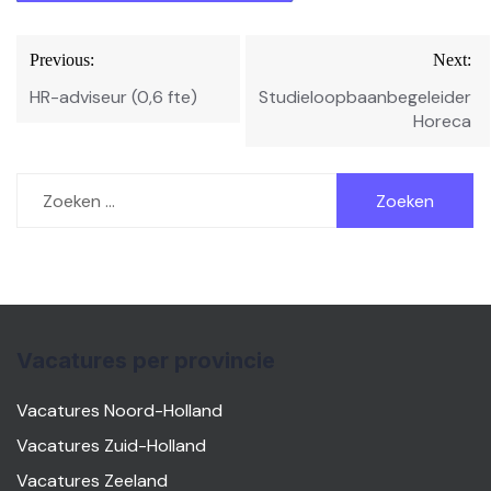
Bericht
Previous:
Next:
navigatie
HR-adviseur (0,6 fte)
Studieloopbaanbegeleider
Horeca
Zoeken
naar:
Vacatures per provincie
Vacatures Noord-Holland
Vacatures Zuid-Holland
Vacatures Zeeland