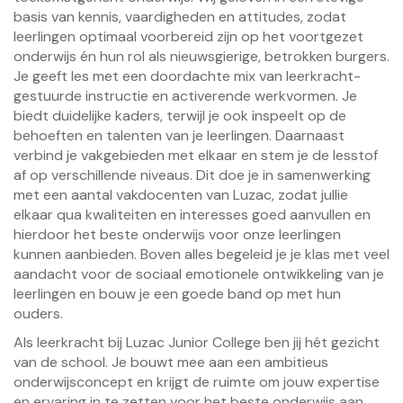
basis van kennis, vaardigheden en attitudes, zodat
leerlingen optimaal voorbereid zijn op het voortgezet
onderwijs én hun rol als nieuwsgierige, betrokken burgers.
Je geeft les met een doordachte mix van leerkracht-
gestuurde instructie en activerende werkvormen. Je
biedt duidelijke kaders, terwijl je ook inspeelt op de
behoeften en talenten van je leerlingen. Daarnaast
verbind je vakgebieden met elkaar en stem je de lesstof
af op verschillende niveaus. Dit doe je in samenwerking
met een aantal vakdocenten van Luzac, zodat jullie
elkaar qua kwaliteiten en interesses goed aanvullen en
hierdoor het beste onderwijs voor onze leerlingen
kunnen aanbieden. Boven alles begeleid je je klas met veel
aandacht voor de sociaal emotionele ontwikkeling van je
leerlingen en bouw je een goede band op met hun
ouders.
Als leerkracht bij Luzac Junior College ben jij hét gezicht
van de school. Je bouwt mee aan een ambitieus
onderwijsconcept en krijgt de ruimte om jouw expertise
en ervaring in te zetten voor het beste onderwijs aan