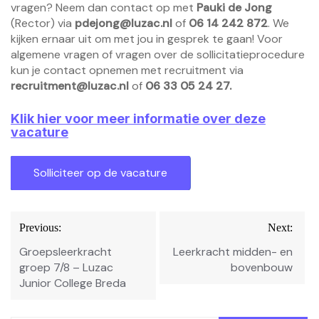
vragen? Neem dan contact op met
Pauki de Jong
(Rector) via
pdejong@luzac.nl
of
06 14 242 872
. We
kijken ernaar uit om met jou in gesprek te gaan! Voor
algemene vragen of vragen over de sollicitatieprocedure
kun je contact opnemen met recruitment via
recruitment@luzac.nl
of
06 33 05 24 27.
Klik hier voor meer informatie over deze
vacature
Bericht
Previous:
Next:
navigatie
Groepsleerkracht
Leerkracht midden- en
groep 7/8 – Luzac
bovenbouw
Junior College Breda