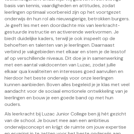
basis van kennis, vaardigheden en attitudes, zodat
leerlingen optimaal voorbereid zijn op het voortgezet
onderwijs én hun rol als nieuwsgierige, betrokken burgers.
Je geeft les met een doordachte mix van leerkracht-
gestuurde instructie en activerende werkvormen. Je
biedt duidelijke kaders, terwijl je ook inspeelt op de
behoeften en talenten van je leerlingen. Daarnaast
verbind je vakgebieden met elkaar en stem je de lesstof
af op verschillende niveaus. Dit doe je in samenwerking
met een aantal vakdocenten van Luzac, zodat jullie
elkaar qua kwaliteiten en interesses goed aanvullen en
hierdoor het beste onderwijs voor onze leerlingen
kunnen aanbieden. Boven alles begeleid je je klas met veel
aandacht voor de sociaal emotionele ontwikkeling van je
leerlingen en bouw je een goede band op met hun
ouders.
Als leerkracht bij Luzac Junior College ben jij hét gezicht
van de school. Je bouwt mee aan een ambitieus
onderwijsconcept en krijgt de ruimte om jouw expertise
en ervaring in te zetten voor het beste onderwijs aan