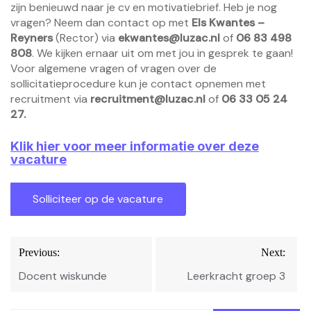
zijn benieuwd naar je cv en motivatiebrief. Heb je nog
vragen? Neem dan contact op met
Els Kwantes –
Reyners
(Rector) via
ekwantes@luzac.nl
of
06 83 498
808
. We kijken ernaar uit om met jou in gesprek te gaan!
Voor algemene vragen of vragen over de
sollicitatieprocedure kun je contact opnemen met
recruitment via
recruitment@luzac.nl
of
06 33 05 24
27.
Klik hier voor meer informatie over deze
vacature
Bericht
Previous:
Next:
navigatie
Docent wiskunde
Leerkracht groep 3