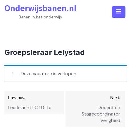
Skip
Onderwijsbanen.nl
to
content
Banen in het onderwijs
Groepsleraar Lelystad
Deze vacature is verlopen.
Bericht
Previous:
Next:
navigatie
Leerkracht LC 1.0 fte
Docent en
Stagecoördinator
Veiligheid