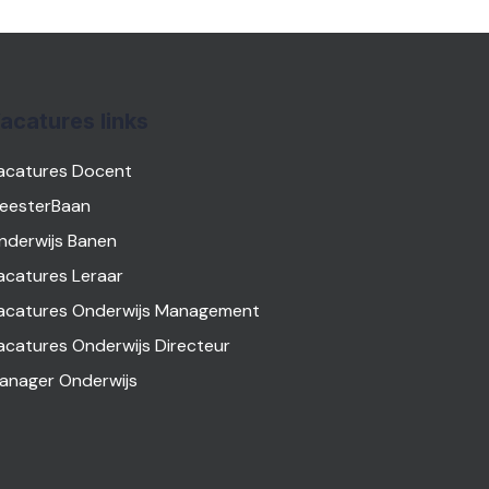
acatures links
acatures Docent
eesterBaan
nderwijs Banen
acatures Leraar
acatures Onderwijs Management
acatures Onderwijs Directeur
anager Onderwijs