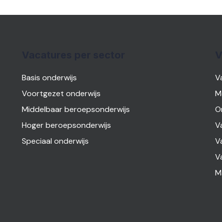
Vacatures per sector
V
Basis onderwijs
V
Voortgezet onderwijs
M
Middelbaar beroepsonderwijs
O
Hoger beroepsonderwijs
V
Speciaal onderwijs
V
V
M