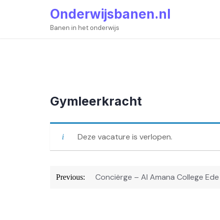
Skip
Onderwijsbanen.nl
to
content
Banen in het onderwijs
Gymleerkracht
Deze vacature is verlopen.
Bericht
Conciërge – Al Amana College Ede
Previous:
navigatie