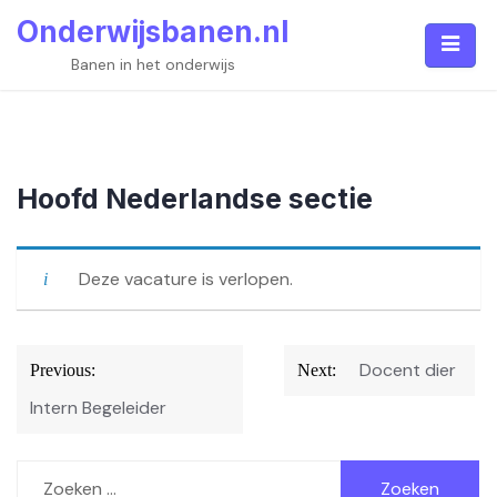
Skip
Onderwijsbanen.nl
to
content
Banen in het onderwijs
Hoofd Nederlandse sectie
Deze vacature is verlopen.
Bericht
Docent dier
Previous:
Next:
navigatie
Intern Begeleider
Zoeken
naar: