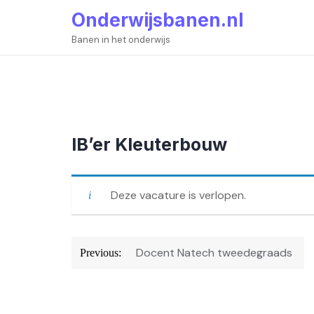
Skip
Onderwijsbanen.nl
to
content
Banen in het onderwijs
IB’er Kleuterbouw
Deze vacature is verlopen.
Bericht
Docent Natech tweedegraads
Previous:
navigatie