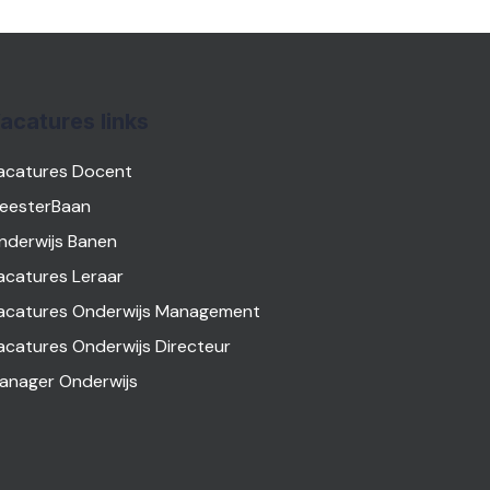
acatures links
acatures Docent
eesterBaan
nderwijs Banen
acatures Leraar
acatures Onderwijs Management
acatures Onderwijs Directeur
anager Onderwijs