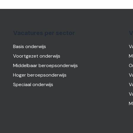
Vacatures per sector
V
Basis onderwijs
V
Voortgezet onderwijs
M
Middelbaar beroepsonderwijs
O
Hoger beroepsonderwijs
V
Speciaal onderwijs
V
V
M