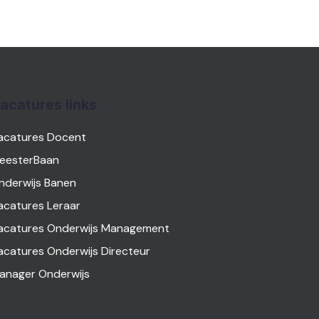
acatures links
acatures Docent
eesterBaan
nderwijs Banen
acatures Leraar
acatures Onderwijs Management
acatures Onderwijs Directeur
anager Onderwijs