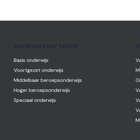
Vacatures per sector
V
Basis onderwijs
V
Voortgezet onderwijs
M
Middelbaar beroepsonderwijs
O
Hoger beroepsonderwijs
V
Speciaal onderwijs
V
V
M