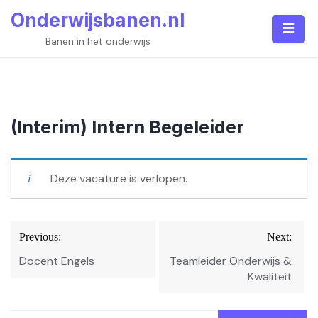
Skip
Onderwijsbanen.nl
to
content
Banen in het onderwijs
(Interim) Intern Begeleider
Deze vacature is verlopen.
Bericht
Previous:
Next:
navigatie
Docent Engels
Teamleider Onderwijs &
Kwaliteit
Zoeken