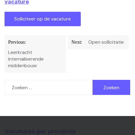
vacature
Bericht
Open sollicitatie
Previous:
Next:
navigatie
Leerkracht
internaliserende
middenbouw
Zoeken
naar:
Vacatures per provincie