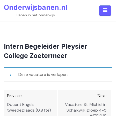
Skip
Onderwijsbanen.nl
to
content
Banen in het onderwijs
Intern Begeleider Pleysier
College Zoetermeer
Deze vacature is verlopen.
Bericht
Previous:
Next:
navigatie
Docent Engels
Vacature St. Michiel in
tweedegraads (0,8 fte)
Schalkwijk groep 4-5
WTF 0.8)