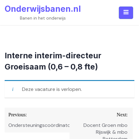
Skip
Onderwijsbanen.nl
to
content
Banen in het onderwijs
Interne interim-directeur
Groeisaam (0,6 – 0,8 fte)
Deze vacature is verlopen.
Bericht
Previous:
Next:
navigatie
Ondersteuningscoördinator
Docent Groen mbo
Rijswijk & mbo
Rotterdam