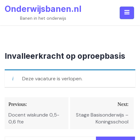
Skip
Onderwijsbanen.nl
to
content
Banen in het onderwijs
Invalleerkracht op oproepbasis
Deze vacature is verlopen.
Bericht
Previous:
Next:
navigatie
Docent wiskunde 0,5-
Stage Basisonderwijs –
0,6 fte
Koningsschool
Zoeken