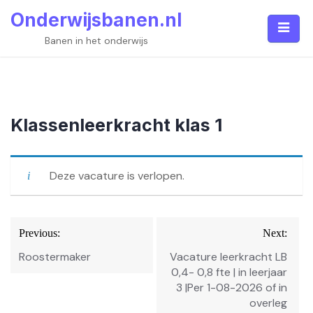
Skip
Onderwijsbanen.nl
to
content
Banen in het onderwijs
Klassenleerkracht klas 1
Deze vacature is verlopen.
Bericht
Previous:
Next:
navigatie
Roostermaker
Vacature leerkracht LB
0,4- 0,8 fte | in leerjaar
3 |Per 1-08-2026 of in
overleg