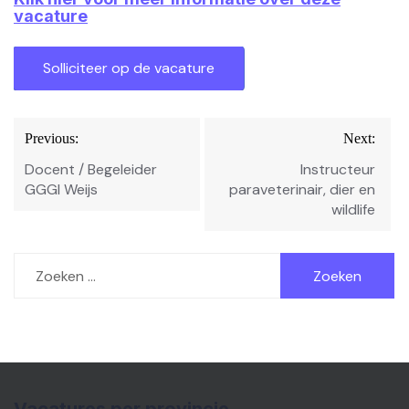
vacature
Bericht
Previous:
Next:
navigatie
Docent / Begeleider
Instructeur
GGGI Weijs
paraveterinair, dier en
wildlife
Zoeken
naar: