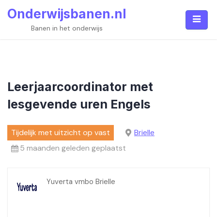
Skip
Onderwijsbanen.nl
to
content
Banen in het onderwijs
Leerjaarcoordinator met
lesgevende uren Engels
Tijdelijk met uitzicht op vast
Brielle
5 maanden geleden geplaatst
Yuverta vmbo Brielle