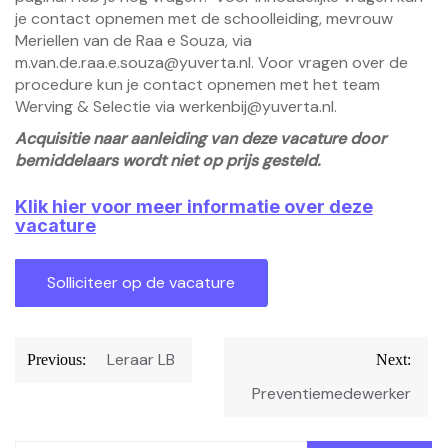
je contact opnemen met de schoolleiding, mevrouw
Meriellen van de Raa e Souza, via
m.van.de.raa.e.souza@yuverta.nl
. Voor vragen over de
procedure kun je contact opnemen met het team
Werving & Selectie via
werkenbij@yuverta.nl
.
Acquisitie naar aanleiding van deze vacature door
bemiddelaars wordt niet op prijs gesteld.
Klik hier voor meer informatie over deze
vacature
Bericht
Leraar LB
Previous:
Next:
navigatie
Preventiemedewerker