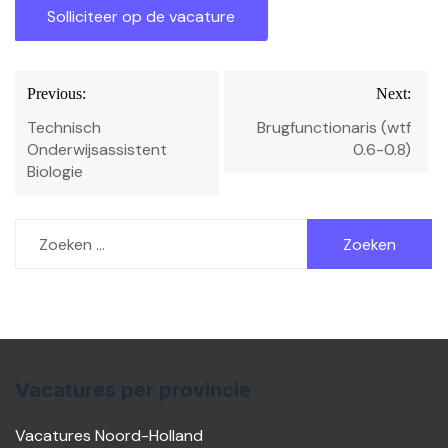
Bericht
Previous:
Next:
navigatie
Technisch
Brugfunctionaris (wtf
Onderwijsassistent
0.6-0.8)
Biologie
Zoeken
naar:
Vacatures per provincie
Vacatures Noord-Holland