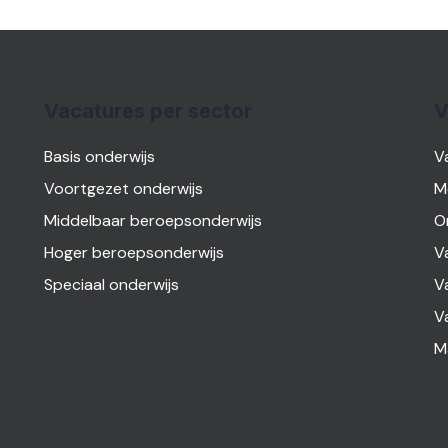
Vacatures per sector
V
Basis onderwijs
V
Voortgezet onderwijs
M
Middelbaar beroepsonderwijs
O
Hoger beroepsonderwijs
V
Speciaal onderwijs
V
V
M