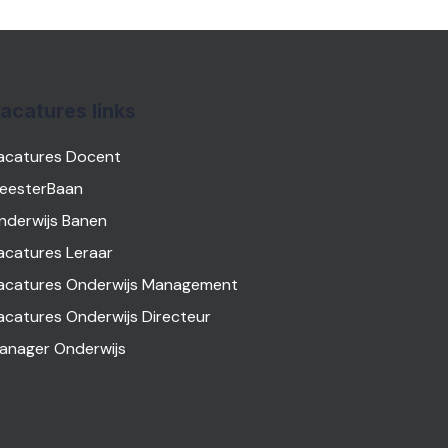
acatures links
acatures Docent
eesterBaan
nderwijs Banen
acatures Leraar
acatures Onderwijs Management
acatures Onderwijs Directeur
anager Onderwijs