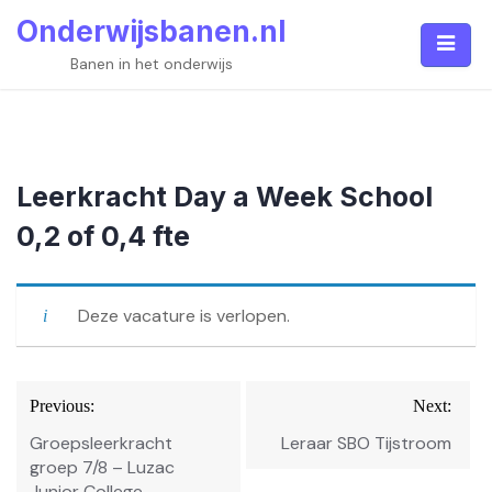
Skip
Onderwijsbanen.nl
to
content
Banen in het onderwijs
Leerkracht Day a Week School
0,2 of 0,4 fte
Deze vacature is verlopen.
Bericht
Previous:
Next:
navigatie
Groepsleerkracht
Leraar SBO Tijstroom
groep 7/8 – Luzac
Junior College