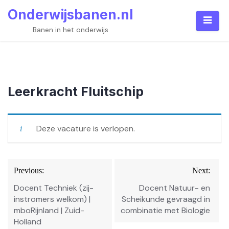
Skip
Onderwijsbanen.nl
to
content
Banen in het onderwijs
Leerkracht Fluitschip
Deze vacature is verlopen.
Bericht
Previous:
Next:
navigatie
Docent Techniek (zij-
Docent Natuur- en
instromers welkom) |
Scheikunde gevraagd in
mboRijnland | Zuid-
combinatie met Biologie
Holland