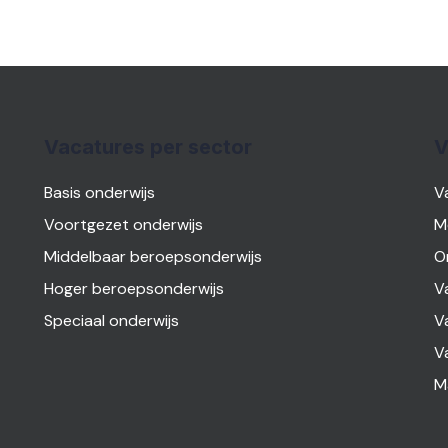
Vacatures per sector
V
Basis onderwijs
V
Voortgezet onderwijs
M
Middelbaar beroepsonderwijs
O
Hoger beroepsonderwijs
V
Speciaal onderwijs
V
V
M