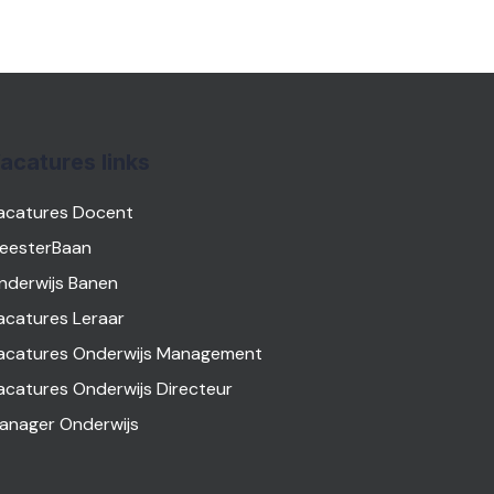
acatures links
acatures Docent
eesterBaan
nderwijs Banen
acatures Leraar
acatures Onderwijs Management
acatures Onderwijs Directeur
anager Onderwijs