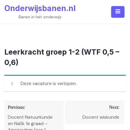
Skip
Onderwijsbanen.nl
to
content
Banen in het onderwijs
Leerkracht groep 1-2 (WTF 0,5 –
0,6)
Deze vacature is verlopen.
Bericht
Previous:
Next:
navigatie
Docent Natuurkunde
Docent wiskunde
en NaSk 1e graad –
Amsterdam (per 1