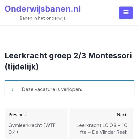
Skip
Onderwijsbanen.nl
to
content
Banen in het onderwijs
Leerkracht groep 2/3 Montessori
(tijdelijk)
Deze vacature is verlopen.
Bericht
Previous:
Next:
navigatie
Gymleerkracht (WTF
Leerkracht LC 0.8 – 1.0
0,4)
fte – De Vlinder Reek